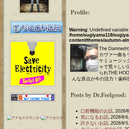
Profile:
Warning
: Undefined variable
/home/sugiyama118/sugiyam
content/themes/autumn-al
The Damne
カヴァー曲を
ケミュージッ
ャで荒々しい
られTHE H
んな原点が今の活力！歯科
Posts by Dr.Feelgood:
口腔機能のお話
, 2026
気になるお話
, 2026年
許さないお話
, 2026年