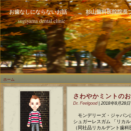
お歯なしにならないお話 杉山歯科医院院長
sugiyama dental clinic
ホーム
さわやかミントのお
Dr. Feelgood
| 2018年8月28日
モンデリーズ・ジャパンは 
シュガーレスガム 「リカル
（同社品リカルデント歯科