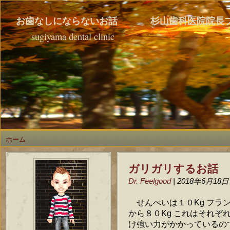
お歯なしにならないお話 杉山歯科医院院長
sugiyama dental clinic
ホーム
ガリガリするお話
Dr. Feelgood
| 2018年6月18日
せんべいは１０Kg フラン
から８０Kg これはそれぞ
け強い力がかかっているので