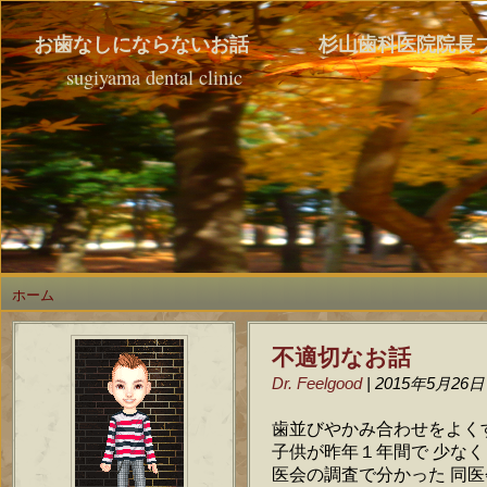
お歯なしにならないお話 杉山歯科医院院長
sugiyama dental clinic
ホーム
不適切なお話
Dr. Feelgood
| 2015年5月26日
歯並びやかみ合わせをよく
子供が昨年１年間で 少な
医会の調査で分かった 同