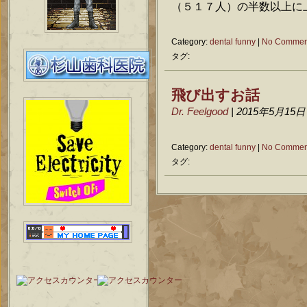
（５１７人）の半数以上に上り
Category:
dental funny
|
No Commen
タグ:
飛び出すお話
Dr. Feelgood
| 2015年5月15日
Category:
dental funny
|
No Commen
タグ: